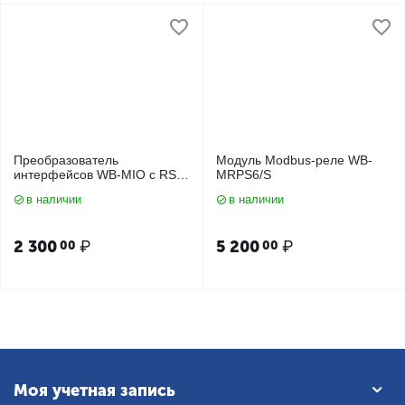
Преобразователь
Модуль Modbus-реле WB-
интерфейсов WB-MIO c RS-
MRPS6/S
485
в наличии
в наличии
2 300
₽
5 200
₽
00
00
Моя учетная запись