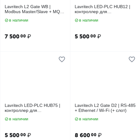
Lavritech L2 Gate WB |
Lavritech LED-PLC HUB12 |
Modbus Master/Slave + MQTT
контроллер для
+ WBIO
монохромных LED-панелей
в наличии
в наличии
(Wi-Fi / Ethernet / RS-485 /
LoRa)
7 500
₽
5 500
₽
00
00
Lavritech LED-PLC HUB75 |
Lavritech L2 Gate D2 | RS-485
контроллер для
+ Ethernet / Wi-Fi (+ слот)
полноцветных LED-панелей
в наличии
в наличии
(Wi-Fi / Ethernet / RS-485 /
LoRa)
5 500
₽
8 600
₽
00
00