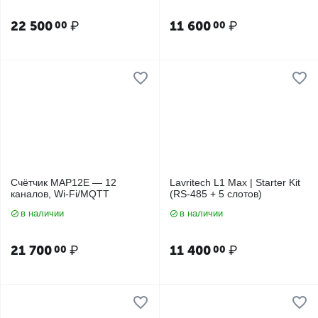
22 500
₽
11 600
₽
00
00
Счётчик MAP12E — 12
Lavritech L1 Max | Starter Kit
каналов, Wi-Fi/MQTT
(RS-485 + 5 слотов)
в наличии
в наличии
21 700
₽
11 400
₽
00
00