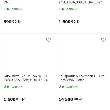
DRI3
24В,0.63А,30Вт, HDR-30-24
в наличии
в наличии
590
₽
1 800
₽
00
00
Блок питания, MEAN WEEL
Контроллер Lavritech L1 Lite
24В,0.63А,15Вт, HDR-15-24
Lora WAN шлюз
в наличии
в наличии
1 600
₽
14 500
₽
00
00