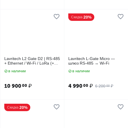
20%
Скидка
Lavritech L2 Gate D2 | RS-485
Lavritech L-Gate Micro —
+ Ethernet / Wi-Fi / LoRa (+
шлюз RS-485 → Wi-Fi
слот)
в наличии
в наличии
10 900
₽
4 990
₽
00
00
6 200
₽
00
20%
Скидка