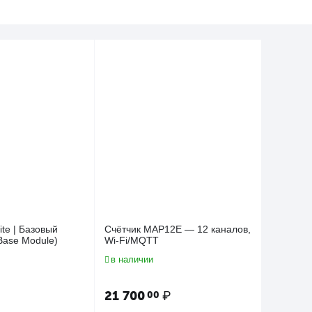
Lite | Базовый
Счётчик MAP12E — 12 каналов,
Base Module)
Wi-Fi/MQTT
в наличии
21 700
₽
00