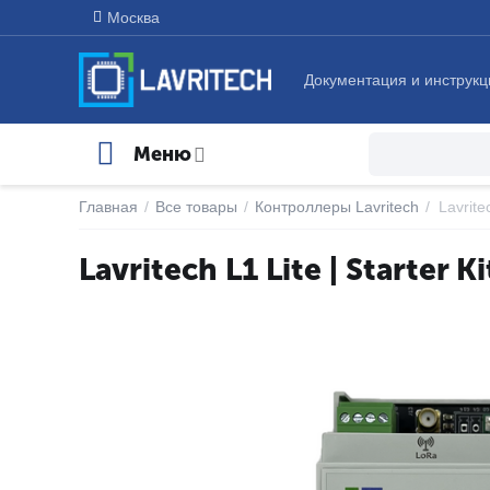
Москва
Документация и инструкц
Меню
Главная
/
Все товары
/
Контроллеры Lavritech
/
Lavrite
Lavritech L1 Lite | Starter K