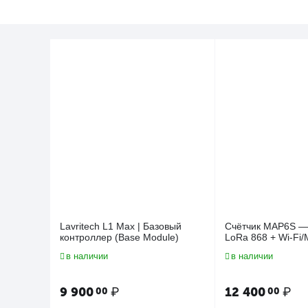
Lavritech L1 Max | Базовый
Счётчик MAP6S — 
контроллер (Base Module)
LoRa 868 + Wi-Fi
в наличии
в наличии
9 900
₽
12 400
₽
00
00