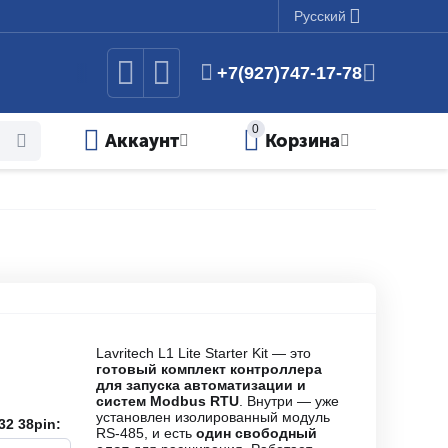
Русский
+7(927)747-17-78
0
Аккаунт
Корзина
Lavritech L1 Lite Starter Kit — это
готовый комплект контроллера
для запуска автоматизации и
систем Modbus RTU
. Внутри — уже
установлен изолированный модуль
2 38pin:
RS-485, и есть
один свободный