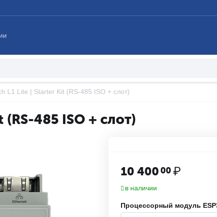
ии
ch L1 Lite | Starter Kit (RS-485 ISO + слот)
it (RS-485 ISO + слот)
10 400
₽
00
в наличии
Процессорный модуль ESP3