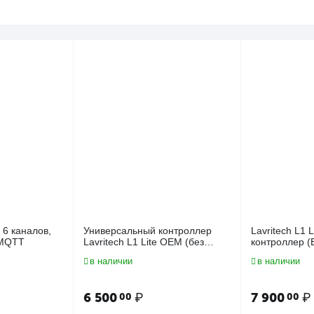
6 каналов,
Универсальный контроллер
Lavritech L1 
/MQTT
Lavritech L1 Lite OEM (без
контроллер (
прошивки)
в наличии
в наличии
6 500
₽
7 900
₽
00
00