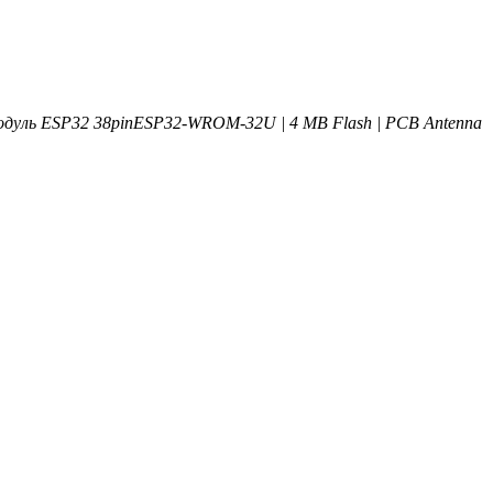
дуль ESP32 38pin
ESP32-WROM-32U | 4 MB Flash | PCB Antenna