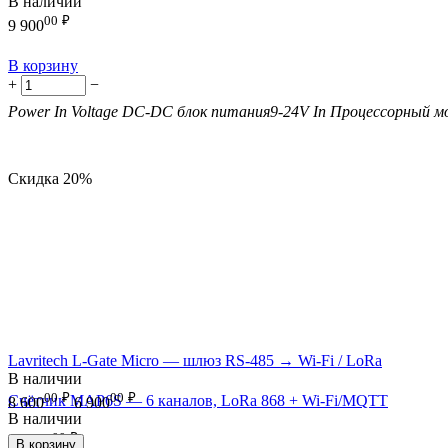
В наличии
00
₽
9 900
В корзину
+
−
Power In Voltage DC-DC блок питания
9-24V In
Процессорный мо
Скидка
20%
Lavritech L-Gate Micro — шлюз RS-485 → Wi-Fi / LoRa
В наличии
00
₽
00
₽
Счётчик MAP6S — 6 каналов, LoRa 868 + Wi-Fi/MQTT
8 600
6 900
В наличии
00
₽
12 400
В корзину