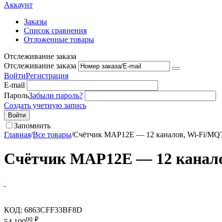
Аккаунт
Заказы
Список сравнения
Отложенные товары
Отслеживание заказа
Отслеживание заказа
Войти
Регистрация
E-mail
Пароль
Забыли пароль?
Создать учетную запись
Войти
Запомнить
Главная
/
Все товары
/
Счётчик MAP12E — 12 каналов, Wi-Fi/MQ
Счётчик MAP12E — 12 канал
КОД:
6863CFF33BF8D
00
₽
54 100