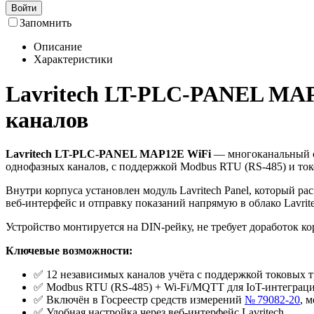
Войти
Запомнить
Описание
Характеристики
Lavritech LT-PLC-PANEL MAP
каналов
Lavritech LT-PLC-PANEL MAP12E WiFi
— многоканальный с
однофазных каналов, с поддержкой Modbus RTU (RS‑485) и ток
Внутри корпуса установлен модуль Lavritech Panel, который р
веб‑интерфейс и отправку показаний напрямую в облако Lavri
Устройство монтируется на DIN‑рейку, не требует доработок ко
Ключевые возможности:
✅ 12 независимых каналов учёта с поддержкой токовых 
✅ Modbus RTU (RS‑485) + Wi‑Fi/MQTT для IoT-интеграц
✅ Включён в Госреестр средств измерений
№ 79082‑20
, 
✅ Удобная настройка через веб‑интерфейс Lavritech