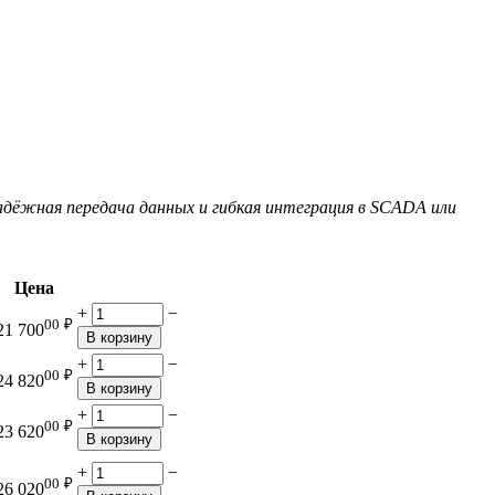
дёжная передача данных и гибкая интеграция в SCADA или
Цена
+
−
00
₽
21 700
В корзину
+
−
00
₽
24 820
В корзину
+
−
00
₽
23 620
В корзину
+
−
00
₽
26 020