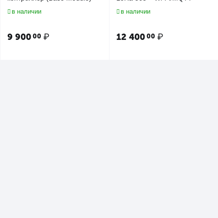
в наличии
в наличии
9 900
₽
12 400
₽
00
00
Универсальный контроллер
Lavritech L1 Lite | Базовый
Lavritech L1 Lite OEM (без
контроллер (Base Module)
прошивки)
в наличии
в наличии
6 500
₽
7 900
₽
00
00