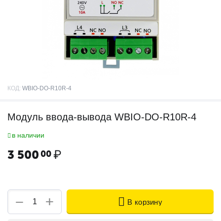
КОД:
WBIO-DO-R10R-4
Модуль ввода-вывода WBIO-DO-R10R-4
в наличии
3 500
₽
00
+
−
В корзину