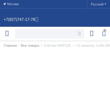
Москва
Русский
+7(927)747-17-78
0
Главная
/
Все товары
/
Счётчик MAP12E — 12 каналов, LoRa 86