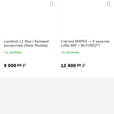
Lavritech L1 Max | Базовый
Счётчик MAP6S — 6 каналов,
контроллер (Base Module)
LoRa 868 + Wi-Fi/MQTT
в наличии
в наличии
9 900
₽
12 400
₽
00
00