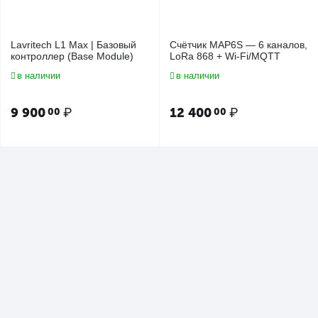
Lavritech L1 Max | Базовый
Счётчик MAP6S — 6 каналов,
контроллер (Base Module)
LoRa 868 + Wi-Fi/MQTT
в наличии
в наличии
9 900
₽
12 400
₽
00
00
Универсальный контроллер
Lavritech L1 Lite | Базовый
Lavritech L1 Lite OEM (без
контроллер (Base Module)
прошивки)
в наличии
в наличии