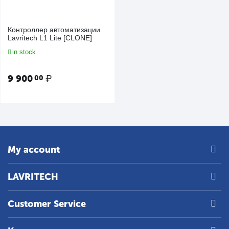
электроэнергии, 12 каналов
in stock
Контроллер автоматизации
21 700
₽
00
Lavritech L1 Lite [CLONE]
in stock
9 900
₽
00
My account
LAVRITECH
Customer Service