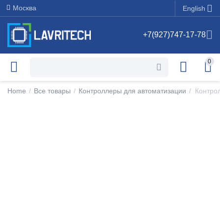
Москва
English
+7(927)747-17-78
0
Home
/
Все товары
/
Контроллеры для автоматизации
/
Контрол