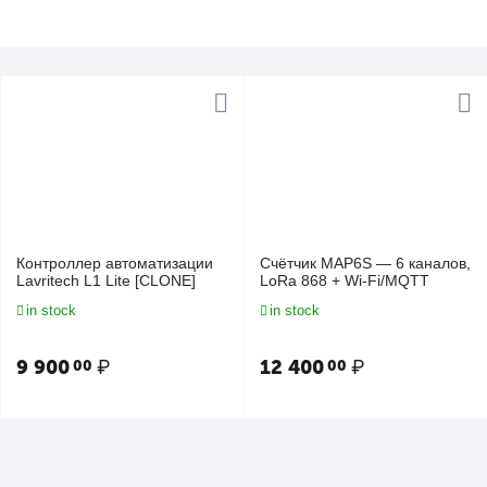
Контроллер автоматизации
Счётчик MAP6S — 6 каналов,
Lavritech L1 Lite [CLONE]
LoRa 868 + Wi-Fi/MQTT
in stock
in stock
9 900
₽
12 400
₽
00
00